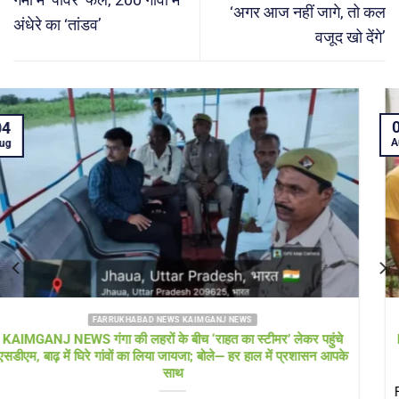
‘अगर आज नहीं जागे, तो कल
अंधेरे का ‘तांडव’
वजूद खो देंगे’
04
Aug
FARRUKHABAD NEWS UTTAR PRADESH
Farrukhabad news बाढ़ राहत शिविर में ‘हेल्थ अलर्ट’! सीएमओ खुद पहुंचे,
डॉक्टरों की टीम और एम्बुलेंस 24 घंटे तैनात
Farrukhabad news डीएम के निरीक्षण के बाद स्वास्थ्य विभाग एक्शन मोड