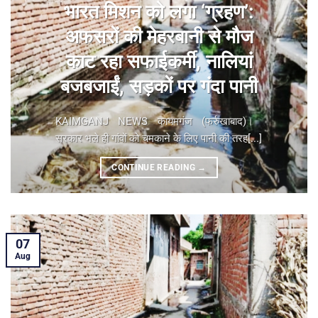
भारत मिशन को लगा ‘ग्रहण’:
अफसरों की मेहरबानी से मौज
काट रहा सफाईकर्मी, नालियां
बजबजाईं, सड़कों पर गंदा पानी
KAIMGANJ NEWS कायमगंज (फर्रुखाबाद)। ​
सरकार भले ही गांवों को चमकाने के लिए पानी की तरह[...]
CONTINUE READING
→
07
Aug