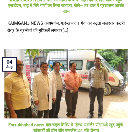
KAIMGANJ NEWS गंगा की लहरों के बीच ‘राहत का स्टीमर’ लेकर पहुंचे
एसडीएम, बाढ़ में घिरे गांवों का लिया जायजा; बोले— हर हाल में प्रशासन आपके
साथ
KAIMGANJ NEWS कायमगंज, फर्रुखाबाद। गंगा का बढ़ता जलस्तर कटरी
क्षेत्र के ग्रामीणों की मुश्किलें लगातार[...]
04
Aug
Farrukhabad news बाढ़ राहत शिविर में ‘हेल्थ अलर्ट’! सीएमओ खुद पहुंचे,
डॉक्टरों की टीम और एम्बुलेंस 24 घंटे तैनात