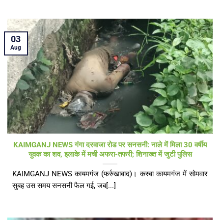
03
Aug
KAIMGANJ NEWS गंगा दरवाजा रोड पर सनसनी: नाले में मिला 30 वर्षीय
युवक का शव, इलाके में मची अफरा-तफरी; शिनाख्त में जुटी पुलिस
KAIMGANJ NEWS कायमगंज (फर्रुखाबाद)। कस्बा कायमगंज में सोमवार
सुबह उस समय सनसनी फैल गई, जब[...]