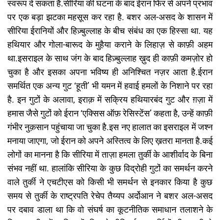
स्वरूप दे सकता है.सीरिया की घटना के बाद ईरान फिर से अपने प्रभाव
पर एक बड़ा झटका महसूस कर रहा है. बशर अल-असद के शासन में
सीरिया ईरानियों और हिज़्बुल्लाह के बीच संबंध का एक हिस्सा था. यह
हथियार और गोला-बारूद के मुहैया कराने के लिहाज़ से काफ़ी अहम
था.इसराइल के साथ जंग के बाद हिज़्बुल्लाह ख़ुद ही काफ़ी कमज़ोर हो
चुका है और इसका अपना भविष्य ही अनिश्चित नज़र आता है.ईरान
समर्थित एक अन्य गुट ‘हूती’ भी यमन में हवाई हमलों के निशाने पर रहा
है. इन गुटों के अलावा, इराक़ में सक्रिय हथियारबंद गुट और ग़ज़ा में
हमास जैसे गुटों को ईरान ‘एक्सिस ऑफ़ रेसिस्टेंस’ कहता है, उन्हें काफ़ी
गंभीर नुक़सान पहुंचाया जा चुका है.इस नए हालात का इसराइल में जश्न
मनाया जाएगा, जो ईरान को अपने अस्तित्व के लिए ख़तरा मानता है.कई
लोगों का मानना है कि सीरिया में ताज़ा हमला तुर्की के आशीर्वाद के बिना
संभव नहीं था. हालांकि सीरिया के कुछ विद्रोही गुटों का समर्थन करने
वाले तुर्की ने एचटीएस को किसी भी समर्थन से इनकार किया है कुछ
समय से तुर्की के राष्ट्रपति रेचेप तैय्यप अर्दोआन ने बशर अल-असद
पर दबाव डाला था कि वो संघर्ष का कूटनीतिक समाधान तलाशने के