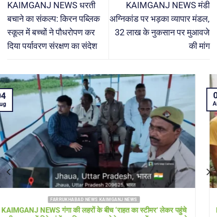
KAIMGANJ NEWS धरती
KAIMGANJ NEWS मंडी
बचाने का संकल्प: किरन पब्लिक
अग्निकांड पर भड़का व्यापार मंडल,
स्कूल में बच्चों ने पौधरोपण कर
32 लाख के नुकसान पर मुआवजे
दिया पर्यावरण संरक्षण का संदेश
की मांग
04
Aug
FARRUKHABAD NEWS UTTAR PRADESH
Farrukhabad news बाढ़ राहत शिविर में ‘हेल्थ अलर्ट’! सीएमओ खुद पहुंचे,