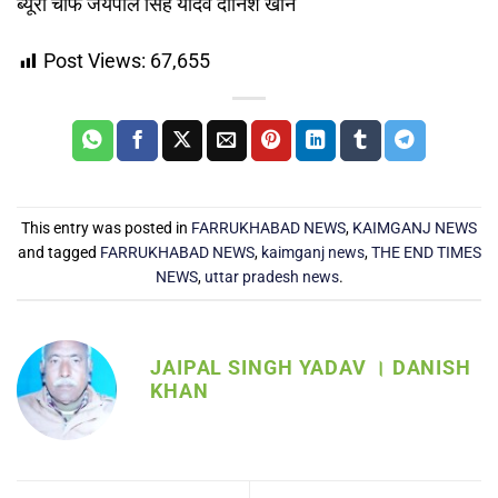
ब्यूरो चीफ जयपाल सिंह यादव दानिश खान
Post Views:
67,655
This entry was posted in
FARRUKHABAD NEWS
,
KAIMGANJ NEWS
and tagged
FARRUKHABAD NEWS
,
kaimganj news
,
THE END TIMES
NEWS
,
uttar pradesh news
.
JAIPAL SINGH YADAV । DANISH
KHAN