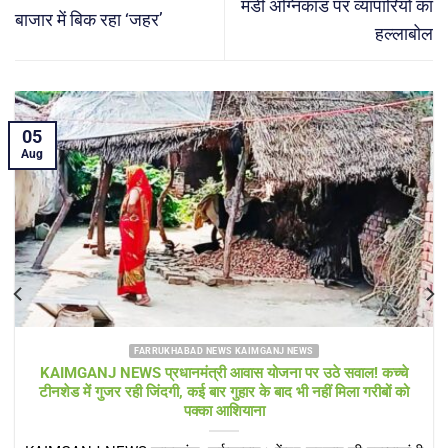
मंडी अग्निकांड पर व्यापारियों का
बाजार में बिक रहा ‘जहर’
हल्लाबोल
04
Aug
D NEWS KAIMGANJ NEWS
FARRUKHABA
्री आवास योजना पर उठे सवाल! कच्चे
KAIMGANJ NEWS गंगा की लहरो
ई बार गुहार के बाद भी नहीं मिला गरीबों को
एसडीएम, बाढ़ में घिरे गांवों का
क्का आशियाना