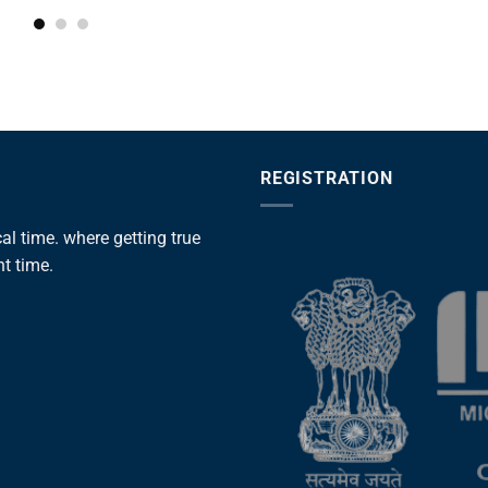
REGISTRATION
l time. where getting true
ht time.