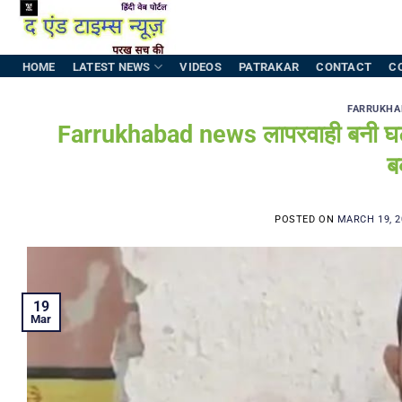
Skip
to
content
HOME
LATEST NEWS
VIDEOS
PATRAKAR
CONTACT
C
FARRUKHA
Farrukhabad news लापरवाही बनी घटना क
ब
POSTED ON
MARCH 19, 2
19
Mar