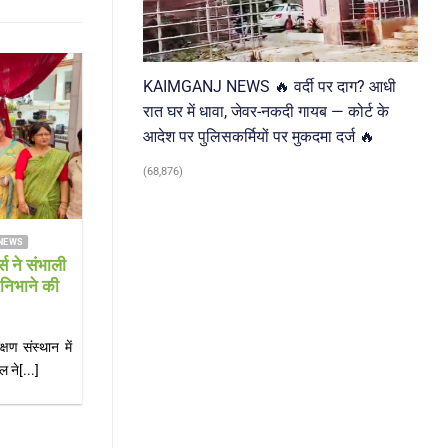
KAIMGANJ NEWS 🔥 वर्दी पर दाग? आधी
31
Jul
रात घर में धावा, जेवर-नकदी गायब — कोर्ट के
आदेश पर पुलिसकर्मियों पर मुकदमा दर्ज 🔥
(68,876)
RUKHABAD NEWS KAIMGANJ NEWS
FARRUKHABAD NEWS KAIMGAN
 NEWS कावड़ यात्रा से लौट
KAIMGANJ NEWS स्कूल जा
की बाइक डिवाइडर से टकराई, हालत
डांट बनी जानलेवा! मां के थप्प
गंभीर
वर्षीय छात्रा ने फांसी लगाई,
EWS अटेना घाट से जल भरकर लौटते
KAIMGANJ NEWS कायमगंज, फर्रु
, सीएचसी से लोहिया अस्पताल[...]
जाने को लेकर हुई मामूली कहासुनी ने एक प