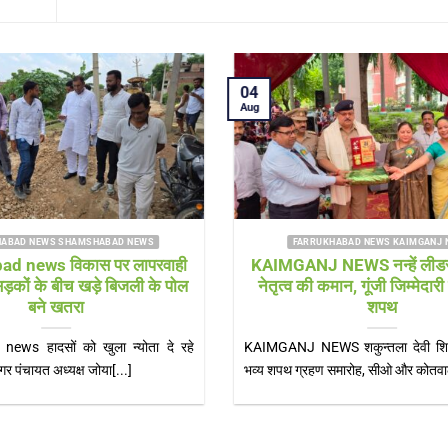
03
03
Aug
Aug
FARRUKHABAD NEWS
FAR
Farrukhabad news हर-हर महादेव” के
KAIMGANJ
जयघोष से गूंजा शमशाबाद, चौमुखे महादेव मंदिर
रहे युवक 
में उमड़ा आस्था का सैलाब
Farrukhabad news महेश वर्मा शमशाबाद शमशाबाद,
KAIMGANJ N
फर्रुखाबाद। श्रावण माह के प्रथम सोमवार पर शमशाबाद
समय हुआ हादसा
स्थित[...]