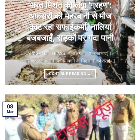
भारत मिशन को लगा ‘ग्रहण’:
अफसरों की मेहरबानी से मौज
काट रहा सफाईकर्मी, नालियां
बजबजाईं, सड़कों पर गंदा पानी
KAIMGANJ NEWS कायमगंज (फर्रुखाबाद)। ​
सरकार भले ही गांवों को चमकाने के लिए पानी की तरह[...]
CONTINUE READING
→
08
Mar