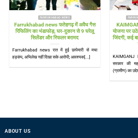
FARRUKHABAD NEWS UTTAR PRADESH
FARRUK
Farrukhabad news बाढ़ राहत शिविर में
Farrukhab
‘हेल्थ अलर्ट’! सीएमओ खुद पहुंचे, डॉक्टरों की
भारी! चौड़ी 
टीम और एम्बुलेंस 24 घंटे तैनात
Farrukhabad news डीएम के निरीक्षण के बाद स्वास्थ्य
Farrukhabad n
विभाग एक्शन मोड में, संक्रामक रोगों पर[...]
बिजली के खंभे, न
ABOUT US