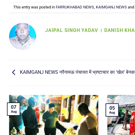
This entry was posted in
FARRUKHABAD NEWS
,
KAIMGANJ NEWS
and
JAIPAL SINGH YADAV । DANISH KH
KAIMGANJ NEWS नरैनामऊ पंचायत में भ्रष्टाचार का ‘खेल’ बेनक
04
04
Aug
Aug