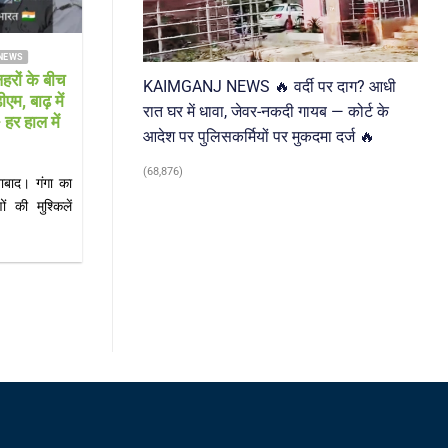
 NEWS
FARRUKHABAD NEWS KAIMGANJ NEWS
 ने संभाली
KAIMGANJ NEWS गंगा दरवाजा रोड पर
KAIMGANJ NEWS 🔥 वर्दी पर दाग? आधी
ी निभाने की
सनसनी: नाले में मिला 30 वर्षीय युवक का शव,
रात घर में धावा, जेवर-नकदी गायब — कोर्ट के
इलाके में मची अफरा-तफरी; शिनाख्त में जुटी
आदेश पर पुलिसकर्मियों पर मुकदमा दर्ज 🔥
पुलिस
ण संस्थान में
(68,876)
KAIMGANJ NEWS कायमगंज (फर्रुखाबाद)। कस्बा
 ने[...]
कायमगंज में सोमवार सुबह उस समय सनसनी फैल गई,
जब[...]