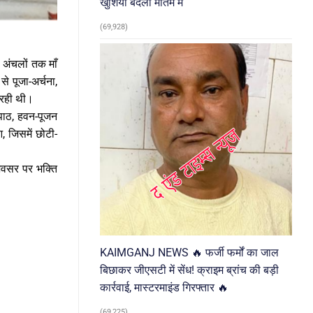
खुशियां बदलीं मातम में
(69,928)
ण अंचलों तक माँ
से पूजा-अर्चना,
 रही थी।
 पाठ, हवन-पूजन
 जिसमें छोटी-
 अवसर पर भक्ति
KAIMGANJ NEWS 🔥 फर्जी फर्मों का जाल
बिछाकर जीएसटी में सेंध! क्राइम ब्रांच की बड़ी
कार्रवाई, मास्टरमाइंड गिरफ्तार 🔥
(69,225)