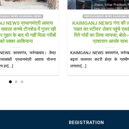
HABAD NEWS SHAMSHABAD NEWS
FARRUKHABAD NEWS KAIMGANJ
ad news विकास पर लापरवाही
KAIMGANJ NEWS नन्हें लीडर्स
सड़कों के बीच खड़े बिजली के पोल
नेतृत्व की कमान, गूंजी जिम्मेदार
बने खतरा
शपथ
ews हादसों को खुला न्योता दे रहे
KAIMGANJ NEWS शकुन्तला देवी शिक्ष
गर पंचायत अध्यक्ष जोया[...]
भव्य शपथ ग्रहण समारोह, सीओ और कोतवाल
REGISTRATION