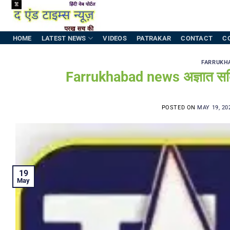
Skip
to
content
HOME
LATEST NEWS
VIDEOS
PATRAKAR
CONTACT
C
FARRUKH
Farrukhabad news अज्ञात सक्रि
POSTED ON
MAY 19, 20
19
May