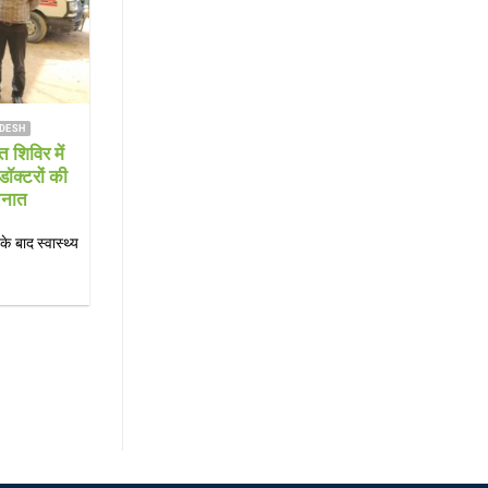
S KAIMGANJ NEWS
FARRUKHABAD NEWS
गा दरवाजा रोड पर
Farrukhabad news हर-हर महादेव” के
30 वर्षीय युवक का शव,
जयघोष से गूंजा शमशाबाद, चौमुखे महादेव मंदि
री; शिनाख्त में जुटी
में उमड़ा आस्था का सैलाब
िस
Farrukhabad news महेश वर्मा शमशाबाद शमशाबा
 (फर्रुखाबाद)। कस्बा
फर्रुखाबाद। श्रावण माह के प्रथम सोमवार पर शमशाब
ह उस समय सनसनी फैल गई,
स्थित[...]