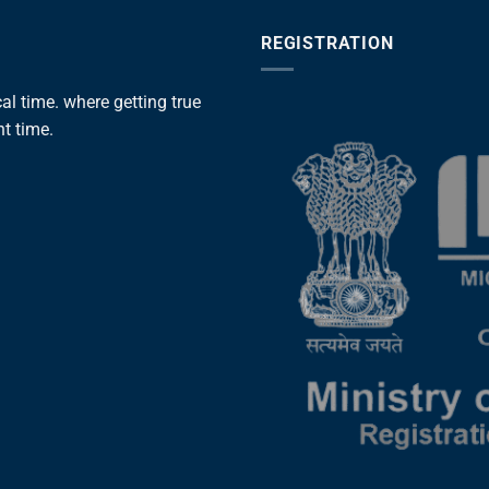
REGISTRATION
l time. where getting true
ht time.