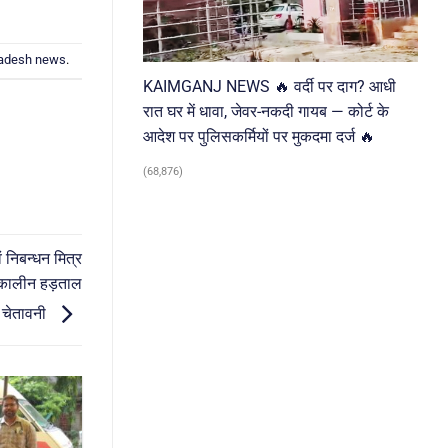
radesh news
.
KAIMGANJ NEWS 🔥 वर्दी पर दाग? आधी
रात घर में धावा, जेवर-नकदी गायब — कोर्ट के
आदेश पर पुलिसकर्मियों पर मुकदमा दर्ज 🔥
(68,876)
निबन्धन मित्र
त कालीन हड़ताल
 चेतावनी
03
Aug