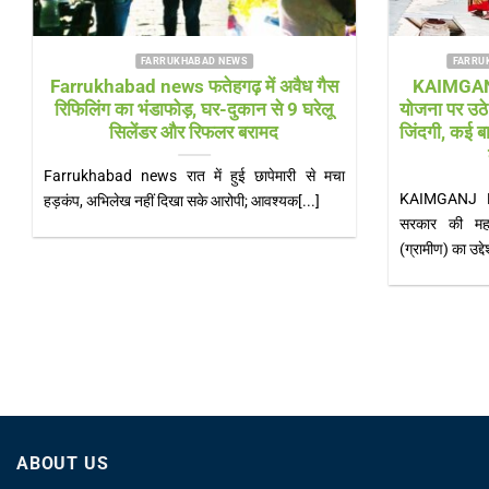
FARRUKHABAD NEWS UTTAR PRADESH
FARRUK
Farrukhabad news बाढ़ राहत शिविर में
Farrukhab
‘हेल्थ अलर्ट’! सीएमओ खुद पहुंचे, डॉक्टरों की
भारी! चौड़ी 
टीम और एम्बुलेंस 24 घंटे तैनात
Farrukhabad news डीएम के निरीक्षण के बाद स्वास्थ्य
Farrukhabad n
विभाग एक्शन मोड में, संक्रामक रोगों पर[...]
बिजली के खंभे, न
ABOUT US