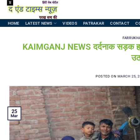
Skip
to
content
HOME
LATEST NEWS
VIDEOS
PATRAKAR
CONTACT
C
FARRUKH
KAIMGANJ NEWS दर्दनाक सड़क हादसा: 
उठ
POSTED ON
MARCH 25, 2
25
Mar