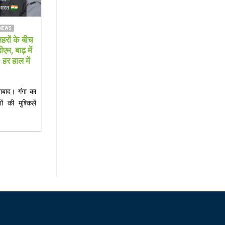
 NEWS
FARRUKHABAD NEWS KAIMGANJ NEWS
 ने संभाली
KAIMGANJ NEWS गंगा दरवाजा रोड पर
ी निभाने की
सनसनी: नाले में मिला 30 वर्षीय युवक का शव,
इलाके में मची अफरा-तफरी; शिनाख्त में जुटी
पुलिस
ण संस्थान में
KAIMGANJ NEWS कायमगंज (फर्रुखाबाद)। कस्बा
 ने[...]
कायमगंज में सोमवार सुबह उस समय सनसनी फैल गई,
जब[...]