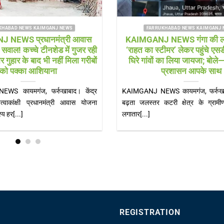
HABAD NEWS SHAMSHABAD NEWS
FARRUKHABAD NEWS KAIMGANJ
ad news विकास पर लापरवाही
KAIMGANJ NEWS नन्हें लीडर्स
सड़कों के बीच खड़े बिजली के पोल
नेतृत्व की कमान, गूंजी जिम्मेदार
बने खतरा
शपथ
ews हादसों को खुला न्योता दे रहे
KAIMGANJ NEWS शकुन्तला देवी शिक्ष
गर पंचायत अध्यक्ष जोया[...]
भव्य शपथ ग्रहण समारोह, सीओ और कोतवाल
REGISTRATION