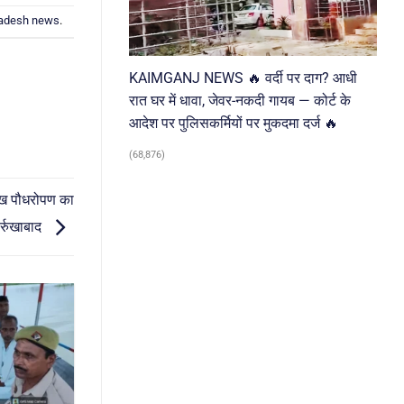
radesh news
.
KAIMGANJ NEWS 🔥 वर्दी पर दाग? आधी
रात घर में धावा, जेवर-नकदी गायब — कोर्ट के
आदेश पर पुलिसकर्मियों पर मुकदमा दर्ज 🔥
(68,876)
ाख पौधरोपण का
फर्रुखाबाद
03
Aug