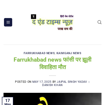
Skip
to
content
FARRUKHABAD NEWS
,
KAIMGANJ NEWS
Farrukhabad news फांसी पर झूली
विवाहिता मौत
POSTED ON
MAY 17, 2025
BY
JAIPAL SINGH YADAV ।
DANISH KHAN
17
May