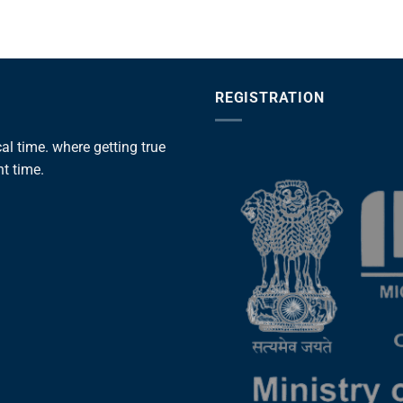
REGISTRATION
l time. where getting true
ht time.