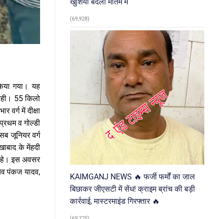
खुशियां बदलीं मातम में
(69,928)
 किया गया। यह
म रही। 55 किलो
वर्ग में दीक्षा
प्रथम व गोल्डी
 सब जूनियर वर्ग
ुखाबाद के मेंहदी
म रहे। इस अवसर
चिव पंकज यादव,
KAIMGANJ NEWS 🔥 फर्जी फर्मों का जाल
बिछाकर जीएसटी में सेंध! क्राइम ब्रांच की बड़ी
कार्रवाई, मास्टरमाइंड गिरफ्तार 🔥
(69,225)