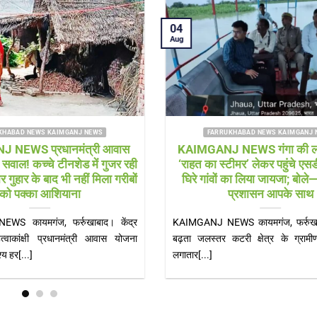
04
Aug
HABAD NEWS SHAMSHABAD NEWS
FARRUKHABAD NEWS KAIMGANJ
ad news विकास पर लापरवाही
KAIMGANJ NEWS नन्हें लीडर्स
सड़कों के बीच खड़े बिजली के पोल
नेतृत्व की कमान, गूंजी जिम्मेदार
बने खतरा
शपथ
ews हादसों को खुला न्योता दे रहे
KAIMGANJ NEWS शकुन्तला देवी शिक्ष
गर पंचायत अध्यक्ष जोया[...]
भव्य शपथ ग्रहण समारोह, सीओ और कोतवाल