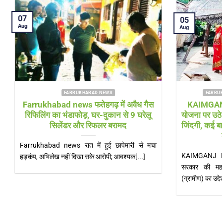
04
04
Aug
Aug
FARRUKHABAD NEWS UTTAR PRADESH
FARRUK
Farrukhabad news बाढ़ राहत शिविर में
Farrukhab
‘हेल्थ अलर्ट’! सीएमओ खुद पहुंचे, डॉक्टरों की
भारी! चौड़ी 
टीम और एम्बुलेंस 24 घंटे तैनात
Farrukhabad news डीएम के निरीक्षण के बाद स्वास्थ्य
Farrukhabad n
विभाग एक्शन मोड में, संक्रामक रोगों पर[...]
बिजली के खंभे, न