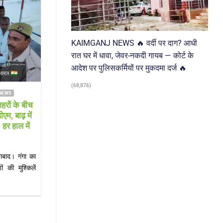
03
Aug
KAIMGANJ NEWS 🔥 वर्दी पर दाग? आधी
रात घर में धावा, जेवर-नकदी गायब — कोर्ट के
आदेश पर पुलिसकर्मियों पर मुकदमा दर्ज 🔥
(68,876)
 NEWS
FARRUKHABAD NEWS KAIMGANJ NEWS
 ने संभाली
KAIMGANJ NEWS गंगा दरवाजा रोड पर
ी निभाने की
सनसनी: नाले में मिला 30 वर्षीय युवक का शव,
इलाके में मची अफरा-तफरी; शिनाख्त में जुटी
पुलिस
ण संस्थान में
KAIMGANJ NEWS कायमगंज (फर्रुखाबाद)। कस्बा
 ने[...]
कायमगंज में सोमवार सुबह उस समय सनसनी फैल गई,
जब[...]