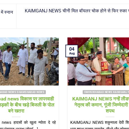
KAIMGANJ NEWS चीनी मिल बॉयलर चोक होने से फिर रुका गन्न
ं स्नान
03
03
Aug
Aug
FARRUKHABAD NEWS
पर
Farrukhabad news हर-हर महादेव” के
KAIMG
शव,
जयघोष से गूंजा शमशाबाद, चौमुखे महादेव मंदिर
रहे यु
टी
में उमड़ा आस्था का सैलाब
Farrukhabad news महेश वर्मा शमशाबाद शमशाबाद,
KAIMGAN
स्बा