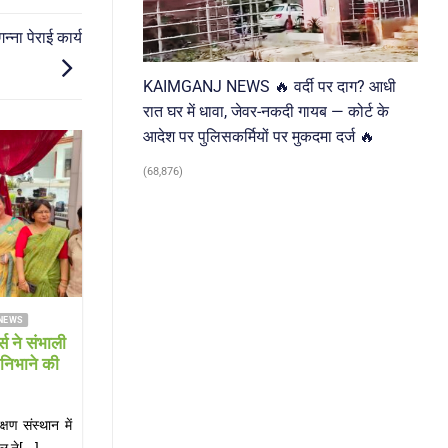
ा पेराई कार्य
KAIMGANJ NEWS 🔥 वर्दी पर दाग? आधी
रात घर में धावा, जेवर-नकदी गायब — कोर्ट के
आदेश पर पुलिसकर्मियों पर मुकदमा दर्ज 🔥
31
(68,876)
Jul
FARRUKHABAD NEWS KAIMGANJ NEWS
FARRUKHABAD NEWS KAI
ANJ NEWS कावड़ यात्रा से लौट
KAIMGANJ NEWS स्कूल 
वक की बाइक डिवाइडर से टकराई, हालत
डांट बनी जानलेवा! मां के थ
गंभीर
वर्षीय छात्रा ने फांसी लग
J NEWS अटेना घाट से जल भरकर लौटते
KAIMGANJ NEWS कायमगंज, फर