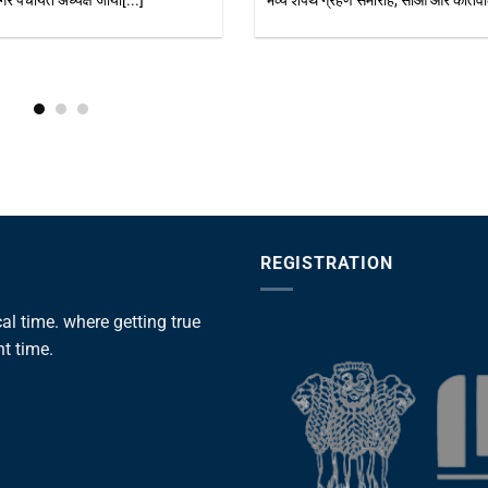
फर्रुखाबाद। श्रावण माह के प्रथम सोमवार पर शमशाबाद
समय हुआ ह
 गई,
स्थित[...]
REGISTRATION
l time. where getting true
ht time.