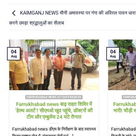
KAIMGANJ NEWS मौनी अमावस्या पर गंगा की अविरल पावन धारा मे
करने उमड़ा श्रद्धालुओं का सैलाब
03
Aug
WS KAIMGANJ NEWS
FARRUKHABAD NEWS KAIMGANJ NEWS
हें लीडर्स ने संभाली
KAIMGANJ NEWS गंगा दरवाजा रोड 
जी जिम्मेदारी निभाने की
सनसनी: नाले में मिला 30 वर्षीय युवक का 
पथ
इलाके में मची अफरा-तफरी; शिनाख्त में जु
पुलिस
 देवी शिक्षण संस्थान में
KAIMGANJ NEWS कायमगंज (फर्रुखाबाद)। क