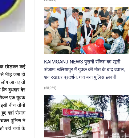
KAIMGANJ NEWS पुरानी रंजिश का खूनी
ाइक छोड़कर कई
अंजाम: उलियापुर में युवक की मौत के बाद बवाल,
से भीड़ जमा हो
शव रखकर प्रदर्शन, गांव बना पुलिस छावनी
के लोग आ गए तो
(68,969)
ै कि बुधवार देर
 रोकर एक युवक
इसी बीच तीनों
ुए वहां सेभाग
ंचकर पुलिस ने
ो रही चर्चा के