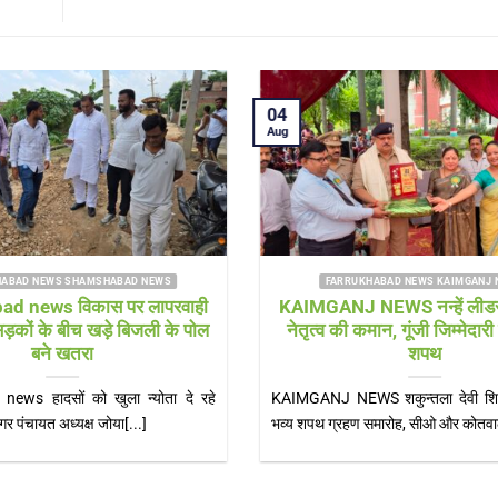
03
03
Aug
Aug
FARRUKHABAD NEWS
FARRUKH
Farrukhabad news हर-हर महादेव” के
KAIMGANJ N
जयघोष से गूंजा शमशाबाद, चौमुखे महादेव मंदिर
रहे युवक की 
में उमड़ा आस्था का सैलाब
Farrukhabad news महेश वर्मा शमशाबाद शमशाबाद,
KAIMGANJ NEWS
फर्रुखाबाद। श्रावण माह के प्रथम सोमवार पर शमशाबाद
समय हुआ हादसा, स
स्थित[...]