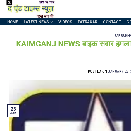
Skip
to
content
HOME
LATEST NEWS
VIDEOS
PATRAKAR
CONTACT
C
FARRUKH
KAIMGANJ NEWS बाइक सवार हमलावरों ने
POSTED ON
JANUARY 23, 
23
Jan