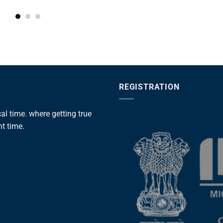
REGISTRATION
l time. where getting true
ht time.