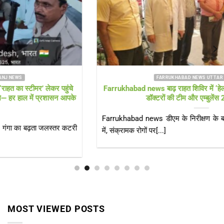
FARRUKHABAD NEWS UTTAR PRADESH
Farrukhabad news बाढ़ राहत शिविर में ‘हेल्थ अलर्ट’! सीएमओ खुद पहुंचे,
डॉक्टरों की टीम और एम्बुलेंस 24 घंटे तैनात
Farrukhabad news डीएम के निरीक्षण के बाद स्वास्थ्य विभाग एक्शन मोड
में, संक्रामक रोगों पर[...]
MOST VIEWED POSTS