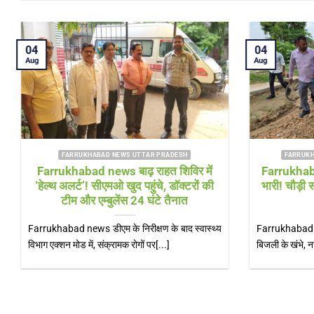
03
03
Aug
Aug
FARRUKHABAD NEWS KAIMGANJ NEWS
KAIMGANJ NEWS गंगा दरवाजा रोड पर
Farrukhab
सनसनी: नाले में मिला 30 वर्षीय युवक का शव,
जयघोष से गूं
इलाके में मची अफरा-तफरी; शिनाख्त में जुटी
मे
पुलिस
Farrukhabad n
KAIMGANJ NEWS कायमगंज (फर्रुखाबाद)। कस्बा
फर्रुखाबाद। श्
कायमगंज में सोमवार सुबह उस समय सनसनी फैल गई,
स्थित[...]
जब[...]