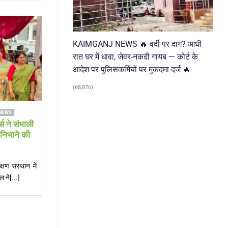
31
KAIMGANJ NEWS 🔥 वर्दी पर दाग? आधी
Jul
रात घर में धावा, जेवर-नकदी गायब — कोर्ट के
आदेश पर पुलिसकर्मियों पर मुकदमा दर्ज 🔥
(68,876)
NEWS
FARRUKHABAD NEWS KAIMGANJ NEWS
रा से लौट
KAIMGANJ NEWS स्कूल जाने को लेकर
कराई, हालत
डांट बनी जानलेवा! मां के थप्पड़ से आहत 18
वर्षीय छात्रा ने फांसी लगाई, हालत नाजुक
 भरकर लौटते
KAIMGANJ NEWS कायमगंज, फर्रुखाबाद। स्कूल
ाल[...]
जाने को लेकर हुई मामूली कहासुनी ने एक परिवार की[...]