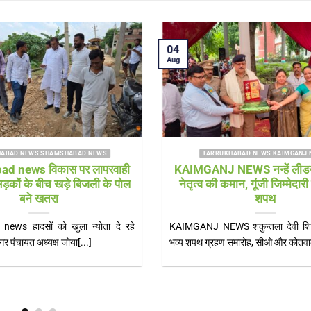
03
Aug
FARRUKHABAD NEWS
FARRUKHABAD NEWS KAIMGANJ 
ad news हर-हर महादेव” के
KAIMGANJ NEWS कावड़ यात्
जा शमशाबाद, चौमुखे महादेव मंदिर
रहे युवक की बाइक डिवाइडर से ट
ं उमड़ा आस्था का सैलाब
गंभीर
ews महेश वर्मा शमशाबाद शमशाबाद,
KAIMGANJ NEWS अटेना घाट से जल
रावण माह के प्रथम सोमवार पर शमशाबाद
समय हुआ हादसा, सीएचसी से लोहिया अस्पत