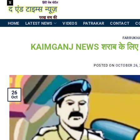
Skip
to
content
HOME
LATEST NEWS
VIDEOS
PATRAKAR
CONTACT
C
FARRUKH
KAIMGANJ NEWS शराब के लिए रुपए न
POSTED ON
OCTOBER 26, 
26
Oct