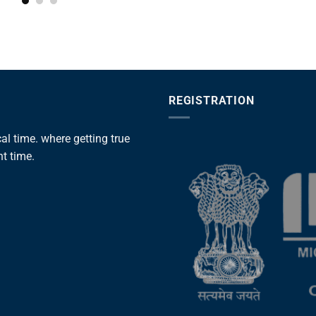
REGISTRATION
l time. where getting true
ht time.