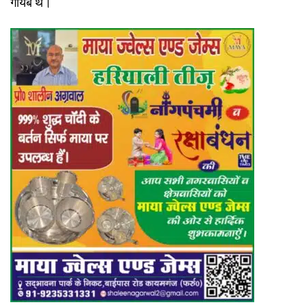
गायब थे।