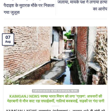
जलाया, मायके पक्ष ने लगाया हत्या
पैदाइश के मुवारक मौके पर निकला
का आरोप
गया जुलूस
07
Aug
FARRUKHABAD NEWS
Farrukhabad news फतेहगढ़ में अवैध गैस रिफिलिंग का भंडाफोड़, घर-
दुकान से 9 घरेलू सिलेंडर और रिफलर बरामद