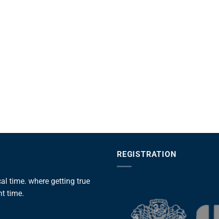
REGISTRATION
l time. where getting true
ht time.