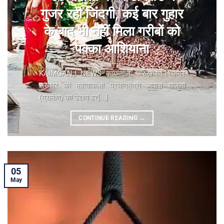
गुजर रही जिंदगी, कई बार गुहार
के बाद भी नहीं मिला गरीबों को
पक्का आशियाना
KAIMGANJ NEWS कायमगंज, फर्रुखाबाद। केंद्र
सरकार की महत्वाकांक्षी प्रधानमंत्री आवास योजना
(ग्रामीण) का उद्देश्य हर[...]
CONTINUE READING
→
05
May