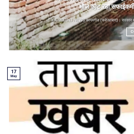
मौज काट रहा सफाईकर्मी,
KAIMGANJ NEWS कायमगंज (फर्रुखाबाद)। ​सरकार भले ही
C
17
May