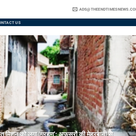
ADS@THEENDTIMESNEWS.C
ONTACT US
िशन को लगा ‘ग्रहण’: अफसरों की मेहरबानी से