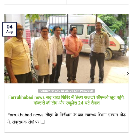
04
Aug
FARRUKHABAD NEWS SHAMSHABAD NEWS
Farrukhabad news विकास पर लापरवाही भारी! चौड़ी सड़कों के बीच खड़े
बिजली के पोल बने खतरा
Farrukhabad news हादसों को खुला न्योता दे रहे बिजली के खंभे, नगर
पंचायत अध्यक्ष जोया[...]