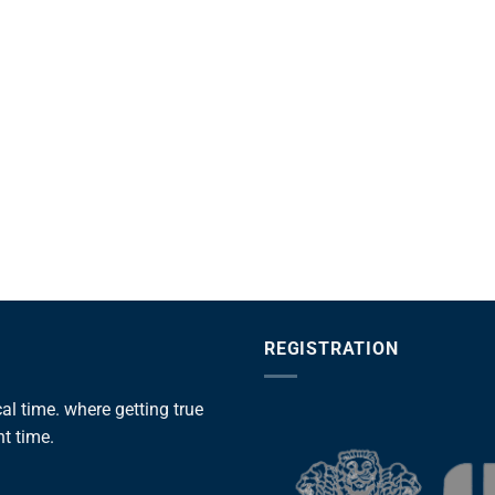
REGISTRATION
l time. where getting true
ht time.