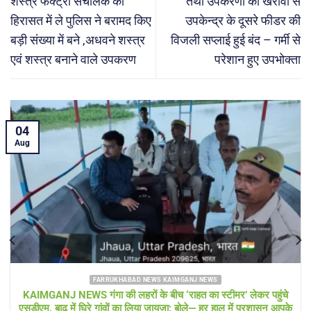
शस्त्र फैक्ट्री संचालक को
तथा उपकरणों की खरावी से
हिरासत में ले पुलिस ने बरामद किए
उपकेन्द्र के दूसरे फीडर की
बड़ी संख्या में बने ,अधवने शस्त्र
विजली सप्लाई हुई बंद – गर्मी से
एवं शस्त्र बनाने वाले उपकरण
परेशान हुए उपभोक्ता
04
Aug
FARRUKHABAD NEWS UTTAR PRADESH
Farrukhabad news बाढ़ राहत शिविर में ‘हेल्थ अलर्ट’! सीएमओ खुद पहुंचे,
डॉक्टरों की टीम और एम्बुलेंस 24 घंटे तैनात