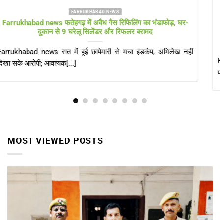
FARRUKHABAD NEWS KAIMGANJ NEWS
KAIMGANJ NEWS प्रधानमंत्री आवास योजना पर उठे सवाल! कच्चे
टीनशेड में गुजर रही जिंदगी, कई बार गुहार के बाद भी नहीं मिला गरीबों को
पक्का आशियाना
KAIMGANJ NEWS कायमगंज, फर्रुखाबाद। केंद्र सरकार की महत्वाकांक्षी
प्रधानमंत्री आवास योजना (ग्रामीण) का उद्देश्य हर[...]
MOST VIEWED POSTS