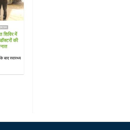
NEWS SHAMSHABAD NEWS
FARRUKHABAD NEWS KAIMGANJ NEWS
ws विकास पर लापरवाही
KAIMGANJ NEWS नन्हें लीडर्स ने स
 के बीच खड़े बिजली के पोल
नेतृत्व की कमान, गूंजी जिम्मेदारी निभान
ने खतरा
शपथ
दसों को खुला न्योता दे रहे
KAIMGANJ NEWS शकुन्तला देवी शिक्षण संस्थ
यत अध्यक्ष जोया[...]
भव्य शपथ ग्रहण समारोह, सीओ और कोतवाल ने[...