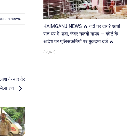
radesh news
.
KAIMGANJ NEWS 🔥 वर्दी पर दाग? आधी
रात घर में धावा, जेवर-नकदी गायब — कोर्ट के
आदेश पर पुलिसकर्मियों पर मुकदमा दर्ज 🔥
(68,876)
ाश के बाद देर
ं मिला शव
04
Aug