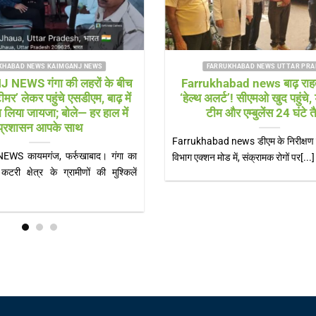
FARRUKHABAD NEWS UTTAR PRADESH
FARRUKHABAD 
Farrukhabad news बाढ़ राहत शिविर में
Farrukhabad ne
‘हेल्थ अलर्ट’! सीएमओ खुद पहुंचे, डॉक्टरों की
भारी! चौड़ी सड़कों
टीम और एम्बुलेंस 24 घंटे तैनात
ब
Farrukhabad news डीएम के निरीक्षण के बाद स्वास्थ्य
Farrukhabad news हा
विभाग एक्शन मोड में, संक्रामक रोगों पर[...]
बिजली के खंभे, नगर पंचा