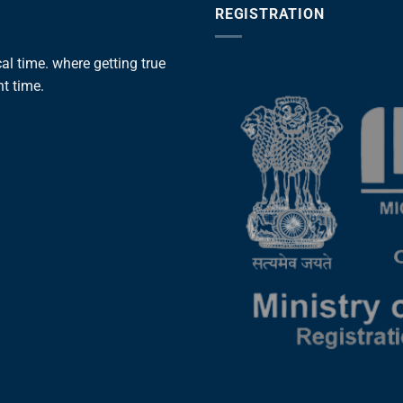
REGISTRATION
l time. where getting true
ht time.