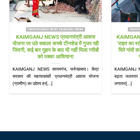
 NEWS
FARRUKHABAD NEWS KAIMGANJ NEWS
्री आवास
KAIMGANJ NEWS गंगा की लहरों के बीच
 में गुजर रही
‘राहत का स्टीमर’ लेकर पहुंचे एसडीएम, बाढ़ में
ं मिला गरीबों
घिरे गांवों का लिया जायजा; बोले— हर हाल में
प्रशासन आपके साथ
ाबाद। केंद्र
KAIMGANJ NEWS कायमगंज, फर्रुखाबाद। गंगा का
री आवास योजना
बढ़ता जलस्तर कटरी क्षेत्र के ग्रामीणों की मुश्किलें
लगातार[...]