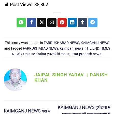
Post Views:
38,802
This entry was posted in
FARRUKHABAD NEWS
,
KAIMGANJ NEWS
and tagged
FARRUKHABAD NEWS
,
kaimganj news
,
THE END TIMES
NEWS
,
train se Katkar yuvak ki maut
,
uttar pradesh news
.
JAIPAL SINGH YADAV । DANISH
KHAN
KAIMGANJ NEWS दुर्घटना में
KAIMGANJ NEWS वंश व