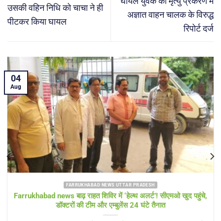
घायल युवक की मृत्यु प्रकरण में
उसकी वहिन निधि को चाचा ने ही
अज्ञात वाहन चालक के विरुद्ध
पीटकर किया घायल
रिपोर्ट दर्ज
04
Aug
FARRUKHABAD NEWS SHAMSHABAD NEWS
Farrukhabad news विकास पर लापरवाही भारी! चौड़ी सड़कों के बीच खड़े
बिजली के पोल बने खतरा