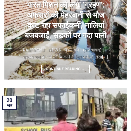
भारत मिशन को लगा ‘ग्रहण’:
अफसरों की मेहरबानी से मौज
काट रहा सफाईकर्मी, नालियां
बजबजाईं, सड़कों पर गंदा पानी
KAIMGANJ NEWS कायमगंज (फर्रुखाबाद)। ​
सरकार भले ही गांवों को चमकाने के लिए पानी की तरह[...]
CONTINUE READING
→
20
Apr