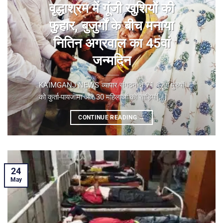
वृद्धाश्रम में गूंजी खुशियों की
फुहार, बुजुर्गों के बीच मनाया
नितिन अग्रवाल का 45वां
जन्मदिन
KAIMGANJ NEWS व्यापार संगठन ने 71 बुजुर्ग पुरुषों
को कुर्ता-पायजामा और 30 महिलाओं को साड़ियां[...]
CONTINUE READING
→
24
May