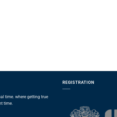
REGISTRATION
l time. where getting true
ht time.