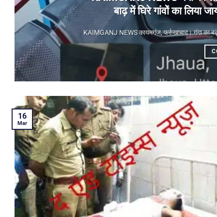
बाढ़ में घिरे गांवों का लिय
KAIMGANJ NEWS कायमगंज, फर्रुखाबाद। गंगा का बढ़ता जलस
C
16
Mar