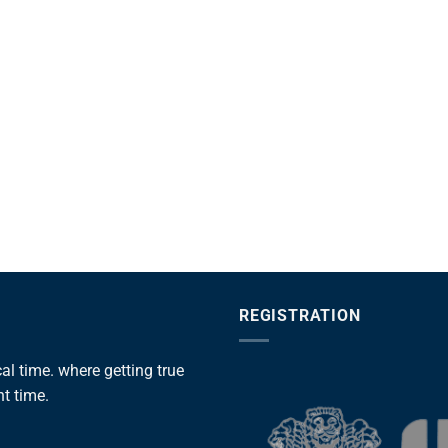
REGISTRATION
l time. where getting true
ht time.