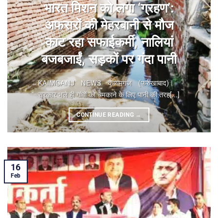
भारत मिशन को लगा ‘ग्रहण’:
अफसरों की मेहरबानी से मौज
काट रहा सफाईकर्मी, नालियां
बजबजाईं, सड़कों पर गंदा पानी
KAIMGANJ NEWS कायमगंज (फर्रुखाबाद)। ​
सरकार भले ही गांवों को चमकाने के लिए पानी की तरह[...]
CONTINUE READING
→
16
Feb