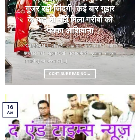
गुजर रही जिंदगी, कई बार गुहार
के बाद भी नहीं मिला गरीबों को
पक्का आशियाना
KAIMGANJ NEWS कायमगंज, फर्रुखाबाद। केंद्र
सरकार की महत्वाकांक्षी प्रधानमंत्री आवास योजना
(ग्रामीण) का उद्देश्य हर[...]
CONTINUE READING
→
16
Apr