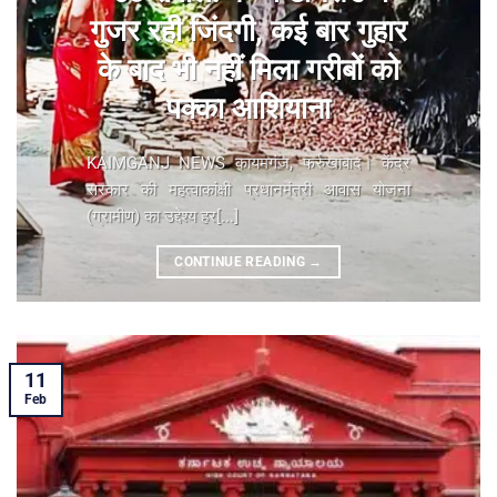
गुजर रही जिंदगी, कई बार गुहार
के बाद भी नहीं मिला गरीबों को
पक्का आशियाना
KAIMGANJ NEWS कायमगंज, फर्रुखाबाद। केंद्र
सरकार की महत्वाकांक्षी प्रधानमंत्री आवास योजना
(ग्रामीण) का उद्देश्य हर[...]
CONTINUE READING
→
11
Feb