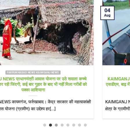
04
Aug
FARRUKHABAD NEWS KAIMGANJ NEWS
KAIMGANJ NEWS गंगा की लहरों के बीच ‘राहत का स्टीमर’ लेकर पहुंचे
एसडीएम, बाढ़ में घिरे गांवों का लिया जायजा; बोले— हर हाल में प्रशासन आपके
साथ
KAIMGANJ NEWS कायमगंज, फर्रुखाबाद। गंगा का बढ़ता जलस्तर कटरी
क्षेत्र के ग्रामीणों की मुश्किलें लगातार[...]