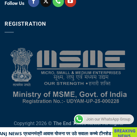
Follow Us
REGISTRATION
Join our WhatsApp Group
Copyright 2026 ©
The End Times News. All Rights
Reserved
ास योजना पर उठे सवाल! कच्चे टीनशेड में गुजर रही जिंदगी, कई बार गुहार के बाद 