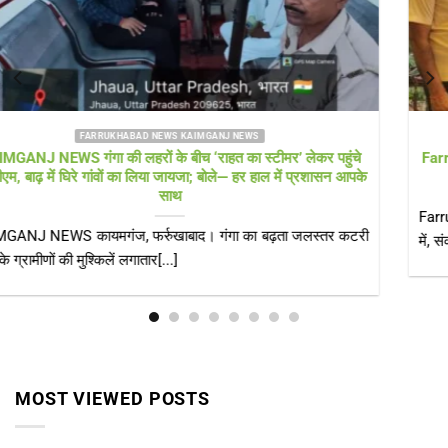
FARRUKHABAD NEWS UTTAR PRADESH
Farrukhabad news बाढ़ राहत शिविर में ‘हेल्थ अलर्ट’! सीएमओ खुद पहुंचे,
डॉक्टरों की टीम और एम्बुलेंस 24 घंटे तैनात
Farrukhabad news डीएम के निरीक्षण के बाद स्वास्थ्य विभाग एक्शन मोड
में, संक्रामक रोगों पर[...]
MOST VIEWED POSTS