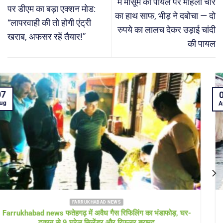
में मासूम की पायल पर महिला चोर
पर डीएम का बड़ा एक्शन मोड:
का हाथ साफ, भीड़ ने दबोचा — दो
“लापरवाही की तो होगी एंट्री
रुपये का लालच देकर उड़ाई चांदी
खराब, अफसर रहें तैयार!”
की पायल
05
Aug
FARRUKHABAD NEWS KAIMGANJ NEWS
KAIMGANJ NEWS प्रधानमंत्री आवास योजना पर उठे सवाल! कच्चे
टीनशेड में गुजर रही जिंदगी, कई बार गुहार के बाद भी नहीं मिला गरीबों को