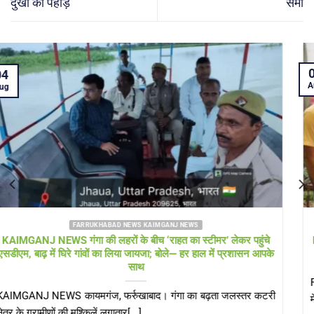
दुखों का पहाड़
समां
04
Aug
FARRUKHABAD NEWS UTTAR PRADESH
Farrukhabad news बाढ़ राहत शिविर में ‘हेल्थ अलर्ट’! सीएमओ खुद पहुंचे,
डॉक्टरों की टीम और एम्बुलेंस 24 घंटे तैनात
Farrukhabad news डीएम के निरीक्षण के बाद स्वास्थ्य विभाग एक्शन मोड
में, संक्रामक रोगों पर[...]