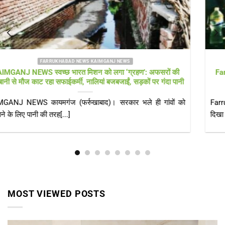
FARRUKHABAD NEWS
Farrukhabad news फतेहगढ़ में अवैध गैस रिफिलिंग का भंडाफोड़, घर-
दुकान से 9 घरेलू सिलेंडर और रिफलर बरामद
Farrukhabad news रात में हुई छापेमारी से मचा हड़कंप, अभिलेख नहीं
दिखा सके आरोपी; आवश्यक[...]
MOST VIEWED POSTS