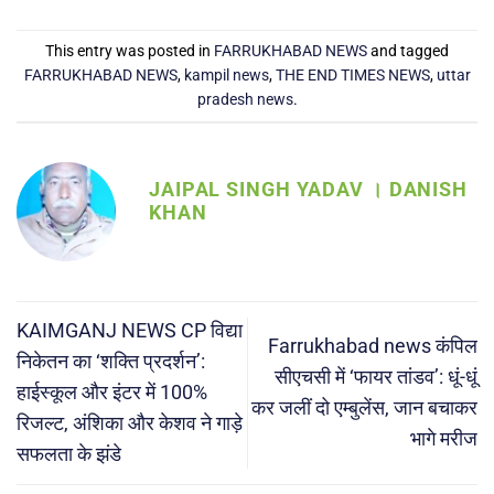
This entry was posted in
FARRUKHABAD NEWS
and tagged
FARRUKHABAD NEWS
,
kampil news
,
THE END TIMES NEWS
,
uttar
pradesh news
.
JAIPAL SINGH YADAV । DANISH
KHAN
KAIMGANJ NEWS CP विद्या
Farrukhabad news कंपिल
निकेतन का ‘शक्ति प्रदर्शन’:
सीएचसी में ‘फायर तांडव’: धूं-धूं
हाईस्कूल और इंटर में 100%
कर जलीं दो एम्बुलेंस, जान बचाकर
रिजल्ट, अंशिका और केशव ने गाड़े
भागे मरीज
सफलता के झंडे