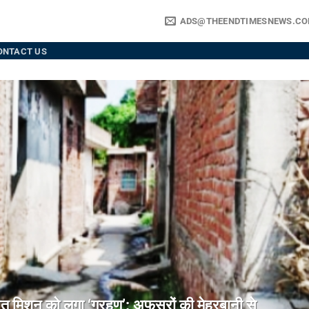
ADS@THEENDTIMESNEWS.C
ONTACT US
िशन को लगा ‘ग्रहण’: अफसरों की मेहरबानी से