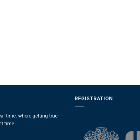
REGISTRATION
l time. where getting true
ht time.