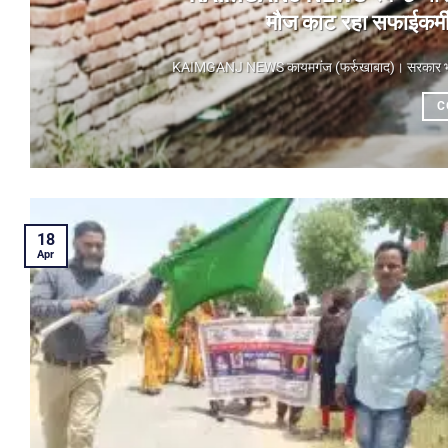
मौज काट रहा सफाईकर्मी,
KAIMGANJ NEWS कायमगंज (फर्रुखाबाद)। ​सरकार भले ही
C
18
Apr