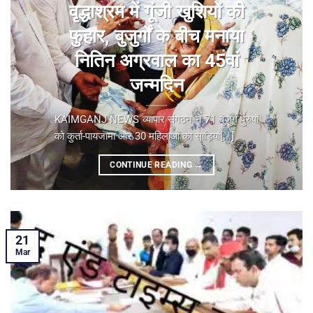
वृद्धाश्रम में गूंजी खुशियों की
फुहार, बुजुर्गों के बीच मनाया
नितिन अग्रवाल का 45वां
जन्मदिन
KAIMGANJ NEWS व्यापार संगठन ने 71 बुजुर्ग पुरुषों
को कुर्ता-पायजामा और 30 महिलाओं को साड़ियां[...]
CONTINUE READING
→
21
Mar