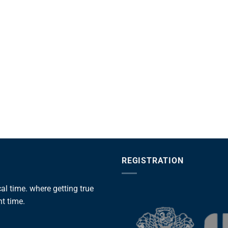
REGISTRATION
l time. where getting true
ht time.