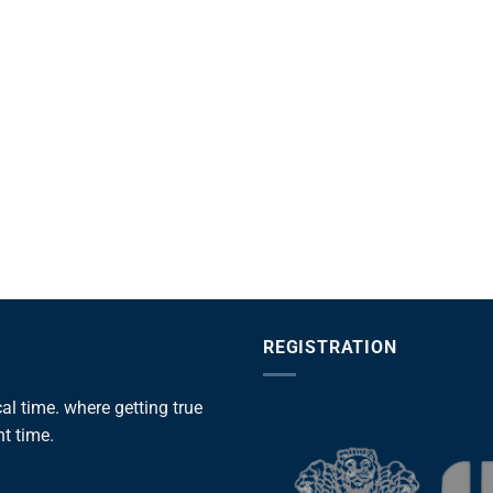
REGISTRATION
l time. where getting true
ht time.