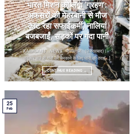
भारत मिशन को लगा ‘ग्रहण’:
अफसरों की मेहरबानी से मौज
काट रहा सफाईकर्मी, नालियां
बजबजाईं, सड़कों पर गंदा पानी
KAIMGANJ NEWS कायमगंज (फर्रुखाबाद)। ​
सरकार भले ही गांवों को चमकाने के लिए पानी की तरह[...]
CONTINUE READING
→
25
Feb