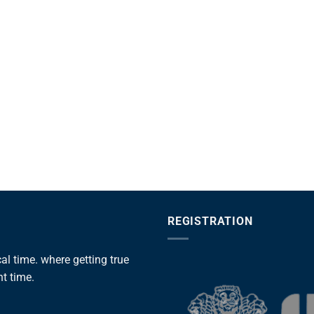
REGISTRATION
l time. where getting true
ht time.