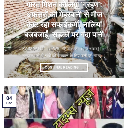
भारत मिशन को लगा ‘ग्रहण’:
अफसरों की मेहरबानी से मौज
काट रहा सफाईकर्मी, नालियां
बजबजाईं, सड़कों पर गंदा पानी
KAIMGANJ NEWS कायमगंज (फर्रुखाबाद)। ​
सरकार भले ही गांवों को चमकाने के लिए पानी की तरह[...]
CONTINUE READING
→
04
Dec