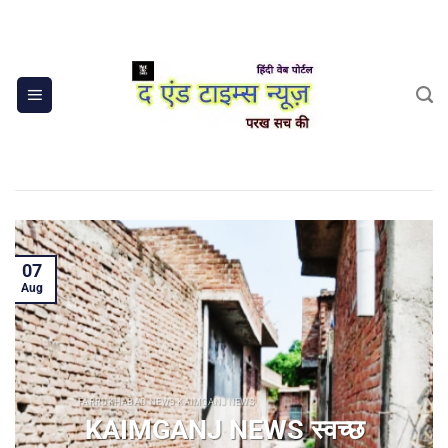
Skip
to
content
07
Aug
FARRUKHABAD NEWS KAIMGANJ NEWS
KAIMGANJ NEWS स्वच्छ