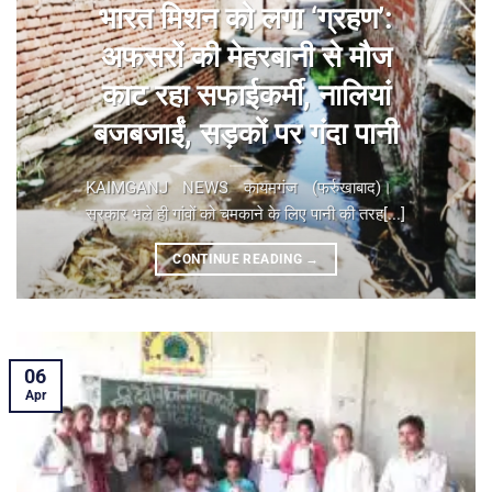
भारत मिशन को लगा ‘ग्रहण’:
अफसरों की मेहरबानी से मौज
काट रहा सफाईकर्मी, नालियां
बजबजाईं, सड़कों पर गंदा पानी
KAIMGANJ NEWS कायमगंज (फर्रुखाबाद)। ​
सरकार भले ही गांवों को चमकाने के लिए पानी की तरह[...]
CONTINUE READING
→
06
Apr