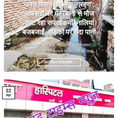
भारत मिशन को लगा ‘ग्रहण’:
अफसरों की मेहरबानी से मौज
काट रहा सफाईकर्मी, नालियां
बजबजाईं, सड़कों पर गंदा पानी
KAIMGANJ NEWS कायमगंज (फर्रुखाबाद)। ​
सरकार भले ही गांवों को चमकाने के लिए पानी की तरह[...]
CONTINUE READING
→
22
Apr