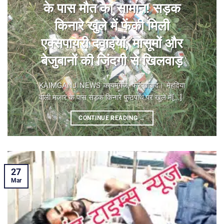
के पास मौत का सामान! सड़क
किनारे खुले में फेंकी मिली
एक्सपायरी दवाइयां, मासूमों और
बेजुबानों की जिंदगी से खिलवाड़
KAIMGANJ NEWS कायमगंज, फर्रुखाबाद। मेहंदिया
वाली मजार के पास सड़क किनारे फुटपाथ पर खुले में[...]
CONTINUE READING
→
27
Mar